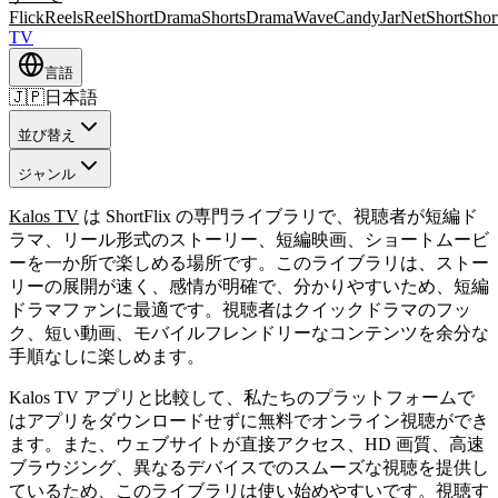
FlickReels
ReelShort
DramaShorts
DramaWave
CandyJar
NetShort
Sho
TV
言語
🇯🇵
日本語
並び替え
ジャンル
Kalos TV
は ShortFlix の専門ライブラリで、視聴者が短編ド
ラマ、リール形式のストーリー、短編映画、ショートムービ
ーを一か所で楽しめる場所です。このライブラリは、ストー
リーの展開が速く、感情が明確で、分かりやすいため、短編
ドラマファンに最適です。視聴者はクイックドラマのフッ
ク、短い動画、モバイルフレンドリーなコンテンツを余分な
手順なしに楽しめます。
Kalos TV アプリと比較して、私たちのプラットフォームで
はアプリをダウンロードせずに無料でオンライン視聴ができ
ます。また、ウェブサイトが直接アクセス、HD 画質、高速
ブラウジング、異なるデバイスでのスムーズな視聴を提供し
ているため、このライブラリは使い始めやすいです。視聴す