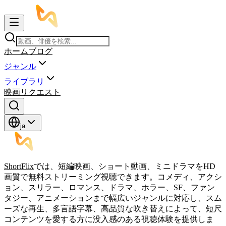
ホーム
ブログ
ジャンル
ライブラリ
映画リクエスト
ja
ShortFlix
では、短編映画、ショート動画、ミニドラマをHD
画質で無料ストリーミング視聴できます。コメディ、アクシ
ョン、スリラー、ロマンス、ドラマ、ホラー、SF、ファン
タジー、アニメーションまで幅広いジャンルに対応し、スム
ーズな再生、多言語字幕、高品質な吹き替えによって、短尺
コンテンツを愛する方に没入感のある視聴体験を提供しま