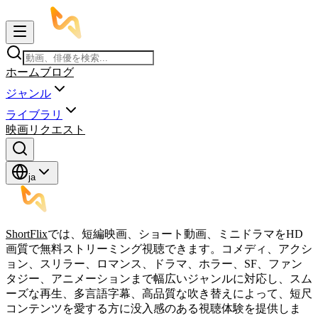
ホーム
ブログ
ジャンル
ライブラリ
映画リクエスト
ja
ShortFlix
では、短編映画、ショート動画、ミニドラマをHD
画質で無料ストリーミング視聴できます。コメディ、アクシ
ョン、スリラー、ロマンス、ドラマ、ホラー、SF、ファン
タジー、アニメーションまで幅広いジャンルに対応し、スム
ーズな再生、多言語字幕、高品質な吹き替えによって、短尺
コンテンツを愛する方に没入感のある視聴体験を提供しま