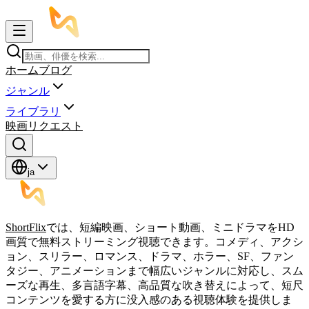
ホーム
ブログ
ジャンル
ライブラリ
映画リクエスト
ja
ShortFlix
では、短編映画、ショート動画、ミニドラマをHD
画質で無料ストリーミング視聴できます。コメディ、アクシ
ョン、スリラー、ロマンス、ドラマ、ホラー、SF、ファン
タジー、アニメーションまで幅広いジャンルに対応し、スム
ーズな再生、多言語字幕、高品質な吹き替えによって、短尺
コンテンツを愛する方に没入感のある視聴体験を提供しま