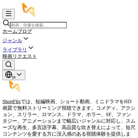
ホーム
ブログ
ジャンル
ライブラリ
映画リクエスト
ja
ShortFlix
では、短編映画、ショート動画、ミニドラマをHD
画質で無料ストリーミング視聴できます。コメディ、アクシ
ョン、スリラー、ロマンス、ドラマ、ホラー、SF、ファン
タジー、アニメーションまで幅広いジャンルに対応し、スム
ーズな再生、多言語字幕、高品質な吹き替えによって、短尺
コンテンツを愛する方に没入感のある視聴体験を提供しま