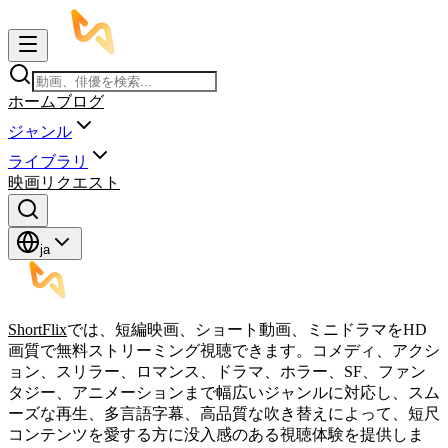
ホーム
ブログ
ジャンル
ライブラリ
映画リクエスト
ja
ShortFlix
では、短編映画、ショート動画、ミニドラマをHD
画質で無料ストリーミング視聴できます。コメディ、アクシ
ョン、スリラー、ロマンス、ドラマ、ホラー、SF、ファン
タジー、アニメーションまで幅広いジャンルに対応し、スム
ーズな再生、多言語字幕、高品質な吹き替えによって、短尺
コンテンツを愛する方に没入感のある視聴体験を提供しま