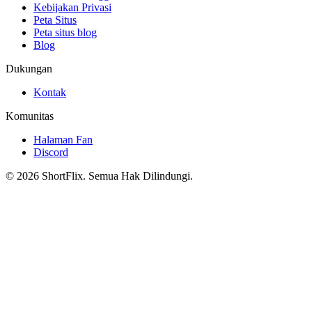
Kebijakan Privasi
Peta Situs
Peta situs blog
Blog
Dukungan
Kontak
Komunitas
Halaman Fan
Discord
© 2026 ShortFlix. Semua Hak Dilindungi.