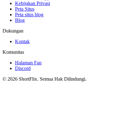
Kebijakan Privasi
Peta Situs
Peta situs blog
Blog
Dukungan
Kontak
Komunitas
Halaman Fan
Discord
© 2026 ShortFlix. Semua Hak Dilindungi.