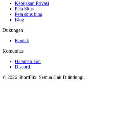
Kebijakan Privasi
Peta Situs
Peta situs blog
Blog
Dukungan
Kontak
Komunitas
Halaman Fan
Discord
© 2026 ShortFlix. Semua Hak Dilindungi.