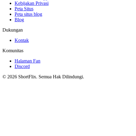
Kebijakan Privasi
Peta Situs
Peta situs blog
Blog
Dukungan
Kontak
Komunitas
Halaman Fan
Discord
© 2026 ShortFlix. Semua Hak Dilindungi.