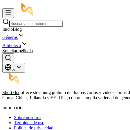
Inicio
Blog
Géneros
Biblioteca
Solicitar película
es
ShortFlix
ofrece streaming gratuito de dramas cortos y videos cortos d
Corea, China, Tailandia y EE. UU., con una amplia variedad de género
Información
Sobre nosotros
Términos de uso
Política de privacidad