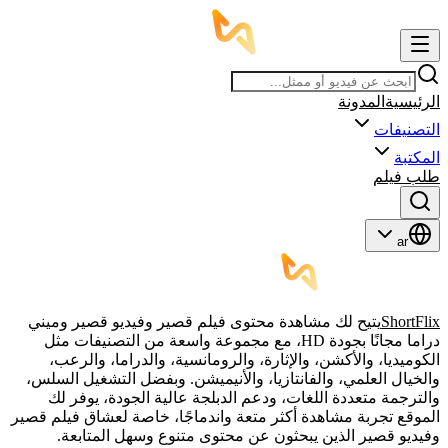
الرئيسية
المدونة
التصنيفات
المكتبة
طلب فيلم
ar
ShortFlix
يتيح لك مشاهدة محتوى فيلم قصير وفيديو قصير وميني
دراما مجانًا بجودة HD، مع مجموعة واسعة من التصنيفات مثل
الكوميديا، والأكشن، والإثارة، والرومانسية، والدراما، والرعب،
والخيال العلمي، والفانتازيا، والأنيميشن. وبفضل التشغيل السلس،
والترجمة متعددة اللغات، ودعم الدبلجة عالية الجودة، يوفر لك
الموقع تجربة مشاهدة أكثر متعة واندماجًا، خاصة لعشاق فيلم قصير
وفيديو قصير الذين يبحثون عن محتوى متنوع وسهل المتابعة.