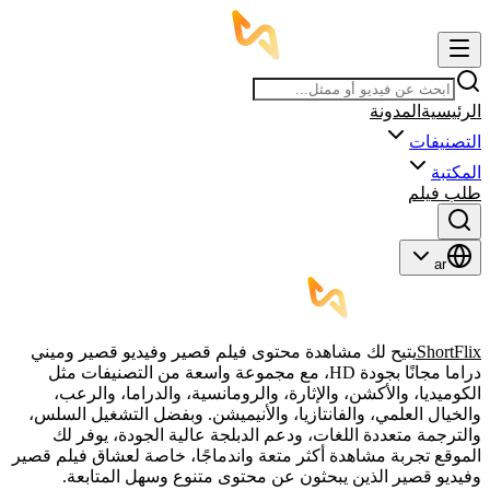
الرئيسية
المدونة
التصنيفات
المكتبة
طلب فيلم
ar
ShortFlix
يتيح لك مشاهدة محتوى فيلم قصير وفيديو قصير وميني
دراما مجانًا بجودة HD، مع مجموعة واسعة من التصنيفات مثل
الكوميديا، والأكشن، والإثارة، والرومانسية، والدراما، والرعب،
والخيال العلمي، والفانتازيا، والأنيميشن. وبفضل التشغيل السلس،
والترجمة متعددة اللغات، ودعم الدبلجة عالية الجودة، يوفر لك
الموقع تجربة مشاهدة أكثر متعة واندماجًا، خاصة لعشاق فيلم قصير
وفيديو قصير الذين يبحثون عن محتوى متنوع وسهل المتابعة.