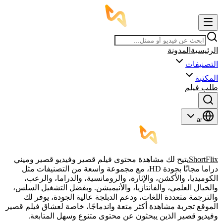
الرئيسية
المدونة
التصنيفات
المكتبة
طلب فيلم
ar
ShortFlix
يتيح لك مشاهدة محتوى فيلم قصير وفيديو قصير وميني
دراما مجانًا بجودة HD، مع مجموعة واسعة من التصنيفات مثل
الكوميديا، والأكشن، والإثارة، والرومانسية، والدراما، والرعب،
والخيال العلمي، والفانتازيا، والأنيميشن. وبفضل التشغيل السلس،
والترجمة متعددة اللغات، ودعم الدبلجة عالية الجودة، يوفر لك
الموقع تجربة مشاهدة أكثر متعة واندماجًا، خاصة لعشاق فيلم قصير
وفيديو قصير الذين يبحثون عن محتوى متنوع وسهل المتابعة.