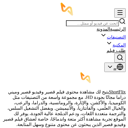
الرئيسية
المدونة
التصنيفات
المكتبة
طلب فيلم
ar
ShortFlix
يتيح لك مشاهدة محتوى فيلم قصير وفيديو قصير وميني
دراما مجانًا بجودة HD، مع مجموعة واسعة من التصنيفات مثل
الكوميديا، والأكشن، والإثارة، والرومانسية، والدراما، والرعب،
والخيال العلمي، والفانتازيا، والأنيميشن. وبفضل التشغيل السلس،
والترجمة متعددة اللغات، ودعم الدبلجة عالية الجودة، يوفر لك
الموقع تجربة مشاهدة أكثر متعة واندماجًا، خاصة لعشاق فيلم قصير
وفيديو قصير الذين يبحثون عن محتوى متنوع وسهل المتابعة.