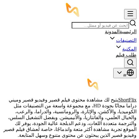
الرئيسية
المدونة
التصنيفات
المكتبة
طلب فيلم
ar
ShortFlix
يتيح لك مشاهدة محتوى فيلم قصير وفيديو قصير وميني
دراما مجانًا بجودة HD، مع مجموعة واسعة من التصنيفات مثل
الكوميديا، والأكشن، والإثارة، والرومانسية، والدراما، والرعب،
والخيال العلمي، والفانتازيا، والأنيميشن. وبفضل التشغيل السلس،
والترجمة متعددة اللغات، ودعم الدبلجة عالية الجودة، يوفر لك
الموقع تجربة مشاهدة أكثر متعة واندماجًا، خاصة لعشاق فيلم قصير
وفيديو قصير الذين يبحثون عن محتوى متنوع وسهل المتابعة.