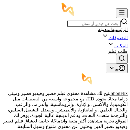
الرئيسية
المدونة
التصنيفات
المكتبة
طلب فيلم
ar
ShortFlix
يتيح لك مشاهدة محتوى فيلم قصير وفيديو قصير وميني
دراما مجانًا بجودة HD، مع مجموعة واسعة من التصنيفات مثل
الكوميديا، والأكشن، والإثارة، والرومانسية، والدراما، والرعب،
والخيال العلمي، والفانتازيا، والأنيميشن. وبفضل التشغيل السلس،
والترجمة متعددة اللغات، ودعم الدبلجة عالية الجودة، يوفر لك
الموقع تجربة مشاهدة أكثر متعة واندماجًا، خاصة لعشاق فيلم قصير
وفيديو قصير الذين يبحثون عن محتوى متنوع وسهل المتابعة.