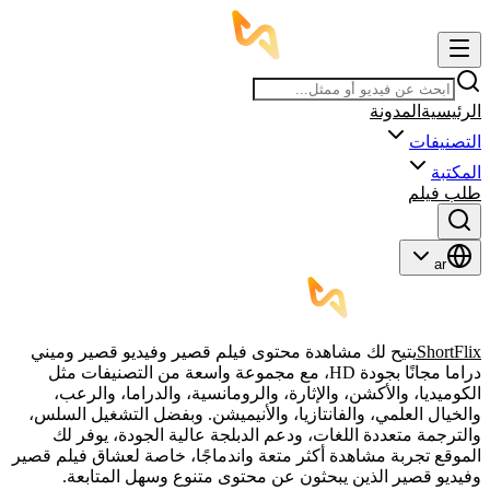
الرئيسية
المدونة
التصنيفات
المكتبة
طلب فيلم
ar
ShortFlix
يتيح لك مشاهدة محتوى فيلم قصير وفيديو قصير وميني
دراما مجانًا بجودة HD، مع مجموعة واسعة من التصنيفات مثل
الكوميديا، والأكشن، والإثارة، والرومانسية، والدراما، والرعب،
والخيال العلمي، والفانتازيا، والأنيميشن. وبفضل التشغيل السلس،
والترجمة متعددة اللغات، ودعم الدبلجة عالية الجودة، يوفر لك
الموقع تجربة مشاهدة أكثر متعة واندماجًا، خاصة لعشاق فيلم قصير
وفيديو قصير الذين يبحثون عن محتوى متنوع وسهل المتابعة.