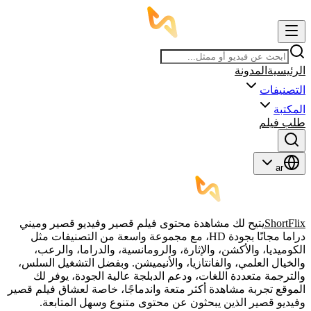
الرئيسية
المدونة
التصنيفات
المكتبة
طلب فيلم
ar
ShortFlix
يتيح لك مشاهدة محتوى فيلم قصير وفيديو قصير وميني
دراما مجانًا بجودة HD، مع مجموعة واسعة من التصنيفات مثل
الكوميديا، والأكشن، والإثارة، والرومانسية، والدراما، والرعب،
والخيال العلمي، والفانتازيا، والأنيميشن. وبفضل التشغيل السلس،
والترجمة متعددة اللغات، ودعم الدبلجة عالية الجودة، يوفر لك
الموقع تجربة مشاهدة أكثر متعة واندماجًا، خاصة لعشاق فيلم قصير
وفيديو قصير الذين يبحثون عن محتوى متنوع وسهل المتابعة.