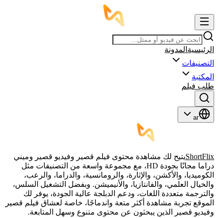
الرئيسية
المدونة
التصنيفات
المكتبة
طلب فيلم
ar
ShortFlix
يتيح لك مشاهدة محتوى فيلم قصير وفيديو قصير وميني
دراما مجانًا بجودة HD، مع مجموعة واسعة من التصنيفات مثل
الكوميديا، والأكشن، والإثارة، والرومانسية، والدراما، والرعب،
والخيال العلمي، والفانتازيا، والأنيميشن. وبفضل التشغيل السلس،
والترجمة متعددة اللغات، ودعم الدبلجة عالية الجودة، يوفر لك
الموقع تجربة مشاهدة أكثر متعة واندماجًا، خاصة لعشاق فيلم قصير
وفيديو قصير الذين يبحثون عن محتوى متنوع وسهل المتابعة.