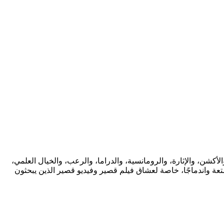
ة واسعة من التصنيفات مثل الكوميديا، والأكشن، والإثارة، والرومانسية، والدراما، والرعب، والخيال العلمي،
متعة واندماجًا، خاصة لعشاق فيلم قصير وفيديو قصير الذين يبحثون