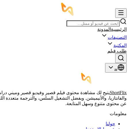
الرئيسية
المدونة
التصنيفات
المكتبة
طلب فيلم
ar
ShortFlix
والفانتازيا، والأنيميشن. وبفضل التشغيل السلس، والترجمة متعددة الل
عن محتوى متنوع وسهل المتابعة.
معلومات
حولنا