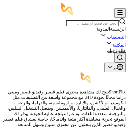
الرئيسية
المدونة
التصنيفات
المكتبة
طلب فيلم
ar
ShortFlix
يتيح لك مشاهدة محتوى فيلم قصير وفيديو قصير وميني
دراما مجانًا بجودة HD، مع مجموعة واسعة من التصنيفات مثل
الكوميديا، والأكشن، والإثارة، والرومانسية، والدراما، والرعب،
والخيال العلمي، والفانتازيا، والأنيميشن. وبفضل التشغيل السلس،
والترجمة متعددة اللغات، ودعم الدبلجة عالية الجودة، يوفر لك
الموقع تجربة مشاهدة أكثر متعة واندماجًا، خاصة لعشاق فيلم قصير
وفيديو قصير الذين يبحثون عن محتوى متنوع وسهل المتابعة.