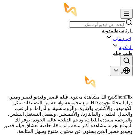
الرئيسية
المدونة
التصنيفات
المكتبة
طلب فيلم
ar
ShortFlix
يتيح لك مشاهدة محتوى فيلم قصير وفيديو قصير وميني
دراما مجانًا بجودة HD، مع مجموعة واسعة من التصنيفات مثل
الكوميديا، والأكشن، والإثارة، والرومانسية، والدراما، والرعب،
والخيال العلمي، والفانتازيا، والأنيميشن. وبفضل التشغيل السلس،
والترجمة متعددة اللغات، ودعم الدبلجة عالية الجودة، يوفر لك
الموقع تجربة مشاهدة أكثر متعة واندماجًا، خاصة لعشاق فيلم قصير
وفيديو قصير الذين يبحثون عن محتوى متنوع وسهل المتابعة.