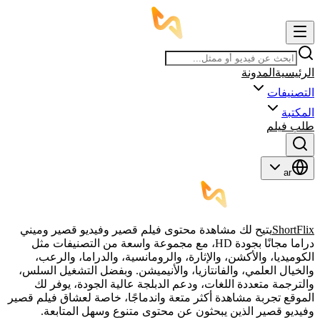
الرئيسية
المدونة
التصنيفات
المكتبة
طلب فيلم
ar
ShortFlix
يتيح لك مشاهدة محتوى فيلم قصير وفيديو قصير وميني
دراما مجانًا بجودة HD، مع مجموعة واسعة من التصنيفات مثل
الكوميديا، والأكشن، والإثارة، والرومانسية، والدراما، والرعب،
والخيال العلمي، والفانتازيا، والأنيميشن. وبفضل التشغيل السلس،
والترجمة متعددة اللغات، ودعم الدبلجة عالية الجودة، يوفر لك
الموقع تجربة مشاهدة أكثر متعة واندماجًا، خاصة لعشاق فيلم قصير
وفيديو قصير الذين يبحثون عن محتوى متنوع وسهل المتابعة.