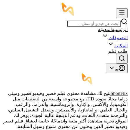
الرئيسية
المدونة
التصنيفات
المكتبة
طلب فيلم
ar
ShortFlix
يتيح لك مشاهدة محتوى فيلم قصير وفيديو قصير وميني
دراما مجانًا بجودة HD، مع مجموعة واسعة من التصنيفات مثل
الكوميديا، والأكشن، والإثارة، والرومانسية، والدراما، والرعب،
والخيال العلمي، والفانتازيا، والأنيميشن. وبفضل التشغيل السلس،
والترجمة متعددة اللغات، ودعم الدبلجة عالية الجودة، يوفر لك
الموقع تجربة مشاهدة أكثر متعة واندماجًا، خاصة لعشاق فيلم قصير
وفيديو قصير الذين يبحثون عن محتوى متنوع وسهل المتابعة.