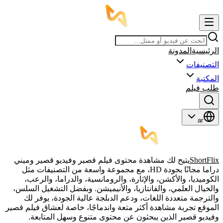
الرئيسية
المدونة
التصنيفات
المكتبة
طلب فيلم
ar
ShortFlix
يتيح لك مشاهدة محتوى فيلم قصير وفيديو قصير وميني
دراما مجانًا بجودة HD، مع مجموعة واسعة من التصنيفات مثل
الكوميديا، والأكشن، والإثارة، والرومانسية، والدراما، والرعب،
والخيال العلمي، والفانتازيا، والأنيميشن. وبفضل التشغيل السلس،
والترجمة متعددة اللغات، ودعم الدبلجة عالية الجودة، يوفر لك
الموقع تجربة مشاهدة أكثر متعة واندماجًا، خاصة لعشاق فيلم قصير
وفيديو قصير الذين يبحثون عن محتوى متنوع وسهل المتابعة.