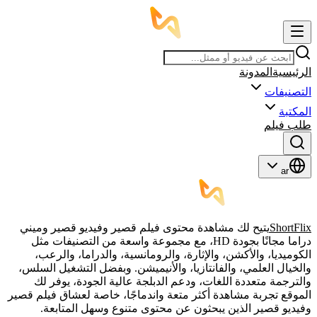
الرئيسية
المدونة
التصنيفات
المكتبة
طلب فيلم
ar
ShortFlix
يتيح لك مشاهدة محتوى فيلم قصير وفيديو قصير وميني
دراما مجانًا بجودة HD، مع مجموعة واسعة من التصنيفات مثل
الكوميديا، والأكشن، والإثارة، والرومانسية، والدراما، والرعب،
والخيال العلمي، والفانتازيا، والأنيميشن. وبفضل التشغيل السلس،
والترجمة متعددة اللغات، ودعم الدبلجة عالية الجودة، يوفر لك
الموقع تجربة مشاهدة أكثر متعة واندماجًا، خاصة لعشاق فيلم قصير
وفيديو قصير الذين يبحثون عن محتوى متنوع وسهل المتابعة.