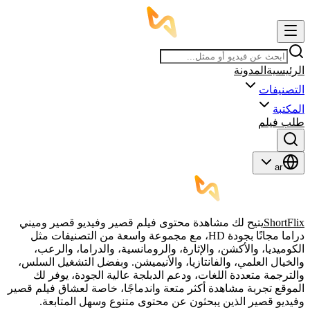
الرئيسية
المدونة
التصنيفات
المكتبة
طلب فيلم
ar
ShortFlix
يتيح لك مشاهدة محتوى فيلم قصير وفيديو قصير وميني
دراما مجانًا بجودة HD، مع مجموعة واسعة من التصنيفات مثل
الكوميديا، والأكشن، والإثارة، والرومانسية، والدراما، والرعب،
والخيال العلمي، والفانتازيا، والأنيميشن. وبفضل التشغيل السلس،
والترجمة متعددة اللغات، ودعم الدبلجة عالية الجودة، يوفر لك
الموقع تجربة مشاهدة أكثر متعة واندماجًا، خاصة لعشاق فيلم قصير
وفيديو قصير الذين يبحثون عن محتوى متنوع وسهل المتابعة.