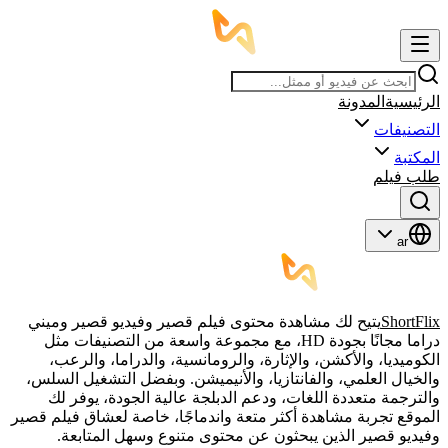
الرئيسية
المدونة
التصنيفات
المكتبة
طلب فيلم
ar
ShortFlix
يتيح لك مشاهدة محتوى فيلم قصير وفيديو قصير وميني
دراما مجانًا بجودة HD، مع مجموعة واسعة من التصنيفات مثل
الكوميديا، والأكشن، والإثارة، والرومانسية، والدراما، والرعب،
والخيال العلمي، والفانتازيا، والأنيميشن. وبفضل التشغيل السلس،
والترجمة متعددة اللغات، ودعم الدبلجة عالية الجودة، يوفر لك
الموقع تجربة مشاهدة أكثر متعة واندماجًا، خاصة لعشاق فيلم قصير
وفيديو قصير الذين يبحثون عن محتوى متنوع وسهل المتابعة.