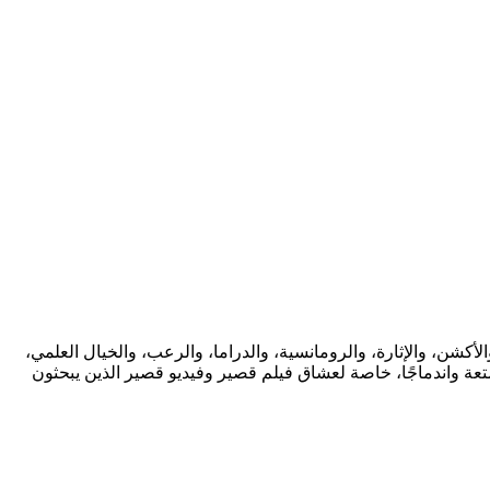
ة واسعة من التصنيفات مثل الكوميديا، والأكشن، والإثارة، والرومانسية، والدراما، والرعب، والخيال العلمي،
متعة واندماجًا، خاصة لعشاق فيلم قصير وفيديو قصير الذين يبحثون