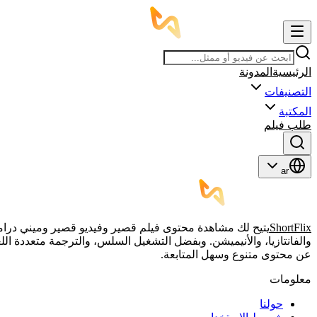
الرئيسية
المدونة
التصنيفات
المكتبة
طلب فيلم
ar
ShortFlix
والفانتازيا، والأنيميشن. وبفضل التشغيل السلس، والترجمة متعددة الل
عن محتوى متنوع وسهل المتابعة.
معلومات
حولنا