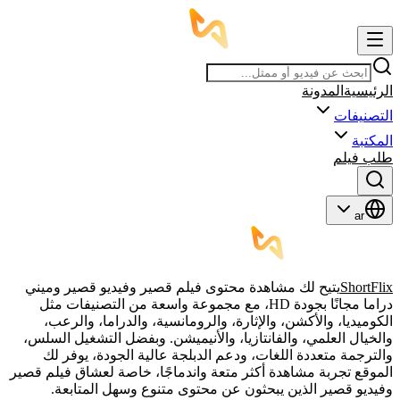
الرئيسية
المدونة
التصنيفات
المكتبة
طلب فيلم
ar
ShortFlix
يتيح لك مشاهدة محتوى فيلم قصير وفيديو قصير وميني
دراما مجانًا بجودة HD، مع مجموعة واسعة من التصنيفات مثل
الكوميديا، والأكشن، والإثارة، والرومانسية، والدراما، والرعب،
والخيال العلمي، والفانتازيا، والأنيميشن. وبفضل التشغيل السلس،
والترجمة متعددة اللغات، ودعم الدبلجة عالية الجودة، يوفر لك
الموقع تجربة مشاهدة أكثر متعة واندماجًا، خاصة لعشاق فيلم قصير
وفيديو قصير الذين يبحثون عن محتوى متنوع وسهل المتابعة.