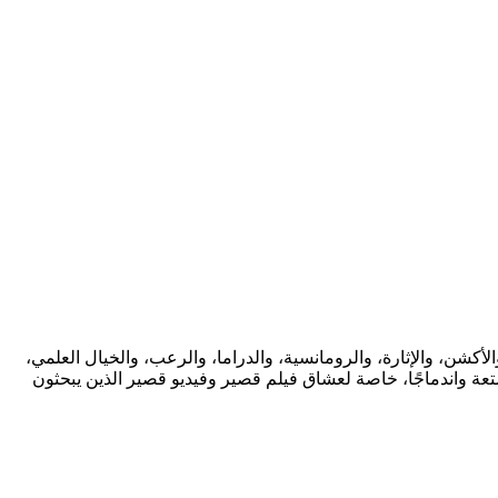
ة واسعة من التصنيفات مثل الكوميديا، والأكشن، والإثارة، والرومانسية، والدراما، والرعب، والخيال العلمي،
متعة واندماجًا، خاصة لعشاق فيلم قصير وفيديو قصير الذين يبحثون