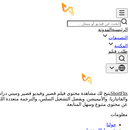
الرئيسية
المدونة
التصنيفات
المكتبة
طلب فيلم
ar
ShortFlix
والفانتازيا، والأنيميشن. وبفضل التشغيل السلس، والترجمة متعددة الل
عن محتوى متنوع وسهل المتابعة.
معلومات
حولنا