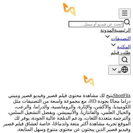
الرئيسية
المدونة
التصنيفات
المكتبة
طلب فيلم
ar
ShortFlix
يتيح لك مشاهدة محتوى فيلم قصير وفيديو قصير وميني
دراما مجانًا بجودة HD، مع مجموعة واسعة من التصنيفات مثل
الكوميديا، والأكشن، والإثارة، والرومانسية، والدراما، والرعب،
والخيال العلمي، والفانتازيا، والأنيميشن. وبفضل التشغيل السلس،
والترجمة متعددة اللغات، ودعم الدبلجة عالية الجودة، يوفر لك
الموقع تجربة مشاهدة أكثر متعة واندماجًا، خاصة لعشاق فيلم قصير
وفيديو قصير الذين يبحثون عن محتوى متنوع وسهل المتابعة.