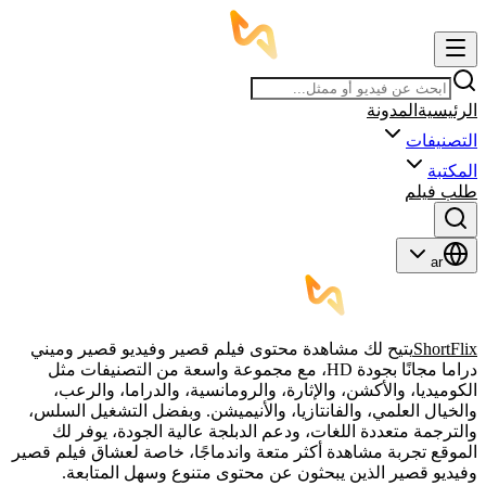
الرئيسية
المدونة
التصنيفات
المكتبة
طلب فيلم
ar
ShortFlix
يتيح لك مشاهدة محتوى فيلم قصير وفيديو قصير وميني
دراما مجانًا بجودة HD، مع مجموعة واسعة من التصنيفات مثل
الكوميديا، والأكشن، والإثارة، والرومانسية، والدراما، والرعب،
والخيال العلمي، والفانتازيا، والأنيميشن. وبفضل التشغيل السلس،
والترجمة متعددة اللغات، ودعم الدبلجة عالية الجودة، يوفر لك
الموقع تجربة مشاهدة أكثر متعة واندماجًا، خاصة لعشاق فيلم قصير
وفيديو قصير الذين يبحثون عن محتوى متنوع وسهل المتابعة.